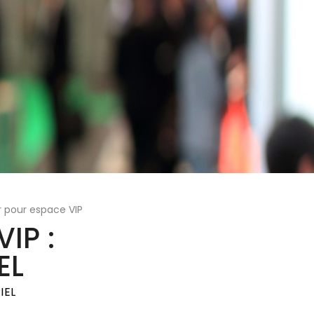
 pour espace VIP
IP :
EL
IEL