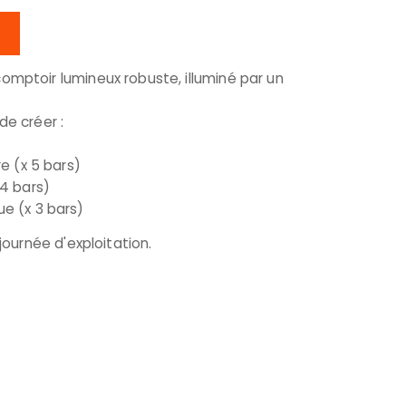
comptoir lumineux robuste, illuminé par un
de créer :
re (x 5 bars)
 4 bars)
e (x 3 bars)
 journée d'exploitation.