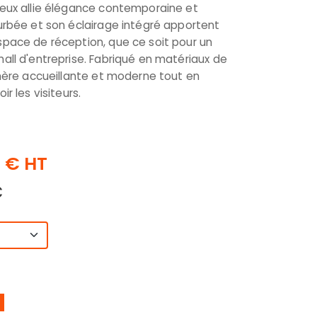
neux allie élégance contemporaine et
urbée et son éclairage intégré apportent
pace de réception, que ce soit pour un
all d'entreprise. Fabriqué en matériaux de
phère accueillante et moderne tout en
r les visiteurs.
0 € HT
C