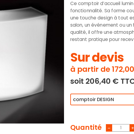
Ce comptoir d’accueil lumi
fonctionnalité. Sa forme co
une touche design à tout es
salon, un événement ou un h
qualité, il offre une atmos
restant pratique pour recevoi
Sur devis
à partir de 172,0
soit 206,40 € TT
Quantité